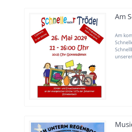
Am S
Am komm
Schnell
Schnell
unsere
Musi