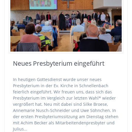
Neues Presbyterium eingeführt
In heutigen Gottesdienst wurde unser neues
Presbyterium in der Ev. Kirche in Schnellenbach
feierlich eingeführt. Wir freuen uns, dass sich das
Presbyterium im Vergleich zur letzten Wahl* wieder
vergrößert hat. Neu mit dabei sind Silke Broese,
Annemarie Nusch-Schneider und Uwe Söhnchen. In
der ersten Presbyteriumssitzung am Dienstag stehen
mit Achim Becker als Mitarbeitendenpresbyter und
Julius…