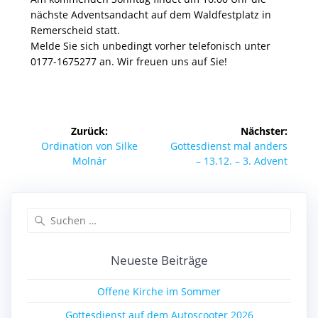
nächste Adventsandacht auf dem Waldfestplatz in
Remerscheid statt.
Melde Sie sich unbedingt vorher telefonisch unter
0177-1675277 an. Wir freuen uns auf Sie!
Beitragsnavigation
Zurück:
Nächster:
Vorheriger
Nächster
Ordination von Silke
Gottesdienst mal anders
Beitrag:
Beitrag:
Molnár
– 13.12. – 3. Advent
Suchen
nach:
Neueste Beiträge
Offene Kirche im Sommer
Gottesdienst auf dem Autoscooter 2026