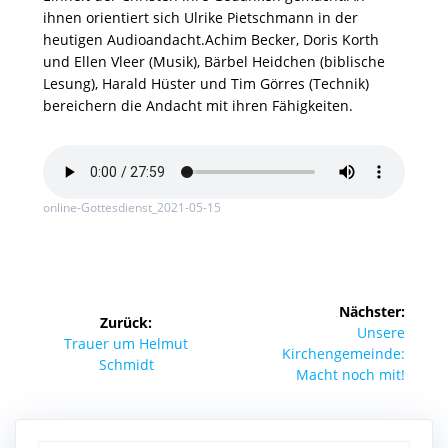
ihnen orientiert sich Ulrike Pietschmann in der
heutigen Audioandacht.Achim Becker, Doris Korth
und Ellen Vleer (Musik), Bärbel Heidchen (biblische
Lesung), Harald Hüster und Tim Görres (Technik)
bereichern die Andacht mit ihren Fähigkeiten.
online-Gottesdienst_2021-05-15
Beitragsnavigation
Nächster:
Zurück:
Nächster
Unsere
Vorheriger
Trauer um Helmut
Beitrag:
Kirchengemeinde:
Beitrag:
Schmidt
Macht noch mit!