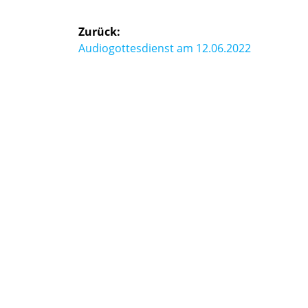
Beitragsnavigation
Zurück:
Vorheriger
Audiogottesdienst am 12.06.2022
Beitrag: