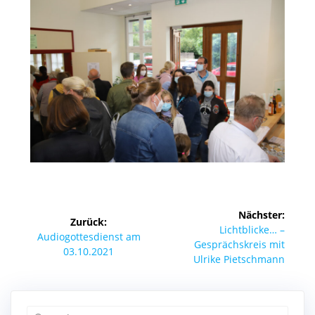
Beitragsnavigation
Nächster:
Zurück:
Nächster
Lichtblicke… –
Vorheriger
Audiogottesdienst am
Beitrag:
Gesprächskreis mit
Beitrag:
03.10.2021
Ulrike Pietschmann
Suchen