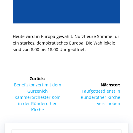
Heute wird in Europa gewählt. Nutzt eure Stimme für
ein starkes, demokratisches Europa. Die Wahllokale
sind von 8.00 bis 18.00 Uhr geöffnet.
Beitragsnavigation
Zurück:
Vorheriger
Benefizkonzert mit dem
Nächster:
Beitrag:
Nächster
Gürzenich
Taufgottesdienst in
Beitrag:
Kammerorchester Köln
Ründerother Kirche
in der Ründerother
verschoben
Kirche
Suchen