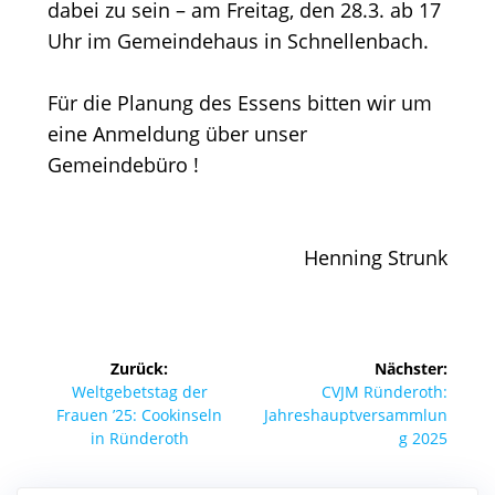
dabei zu sein – am Freitag, den 28.3. ab 17
Uhr im Gemeindehaus in Schnellenbach.
Für die Planung des Essens bitten wir um
eine Anmeldung über unser
Gemeindebüro !
Henning Strunk
Beitragsnavigation
Zurück:
Nächster:
Vorheriger
Nächster
Weltgebetstag der
CVJM Ründeroth:
Beitrag:
Beitrag:
Frauen ’25: Cookinseln
Jahreshauptversammlun
in Ründeroth
g 2025