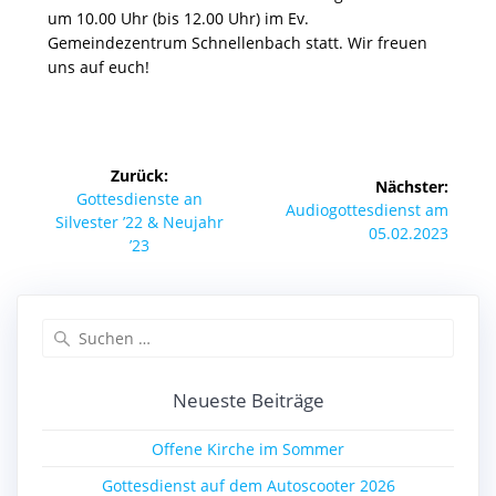
um 10.00 Uhr (bis 12.00 Uhr) im Ev.
Gemeindezentrum Schnellenbach statt. Wir freuen
uns auf euch!
Beitragsnavigation
Zurück:
Nächster:
Vorheriger
Gottesdienste an
Nächster
Audiogottesdienst am
Beitrag:
Silvester ’22 & Neujahr
Beitrag:
05.02.2023
’23
Suchen
nach:
Neueste Beiträge
Offene Kirche im Sommer
Gottesdienst auf dem Autoscooter 2026