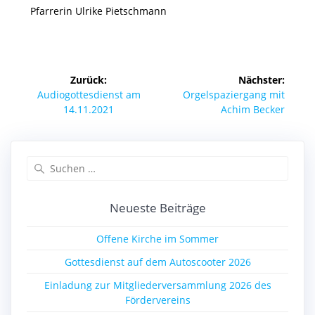
Pfarrerin Ulrike Pietschmann
Beitragsnavigation
Zurück:
Nächster:
Vorheriger
Nächster
Audiogottesdienst am
Orgelspaziergang mit
Beitrag:
Beitrag:
14.11.2021
Achim Becker
Suchen
nach:
Neueste Beiträge
Offene Kirche im Sommer
Gottesdienst auf dem Autoscooter 2026
Einladung zur Mitgliederversammlung 2026 des
Fördervereins