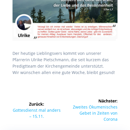
Der heutige Lieblingsvers kommt von unserer
Pfarrerin Ulrike Pietschmann, die seit kurzem das
Predigtteam der Kirchengemeinde unterstützt.
Wir wünschen allen eine gute Woche, bleibt gesund!
Beitragsnavigation
Nächster:
Zurück:
Nächster
Zweites Ökumenisches
Vorheriger
Gottesdienst mal anders
Beitrag:
Gebet in Zeiten von
Beitrag:
– 15.11.
Corona