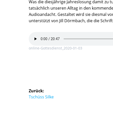
Was die diesjährige Jahreslosung damit zu tu
tatsächlich unseren Alltag in den kommend
Audioandacht. Gestaltet wird sie diesmal vo
unterstützt von Jill Dörmbach, die die Schr
online-Gottesdienst_2020-01-03
Beitragsnavigation
Zurück:
Vorheriger
Tschüss Silke
Beitrag: