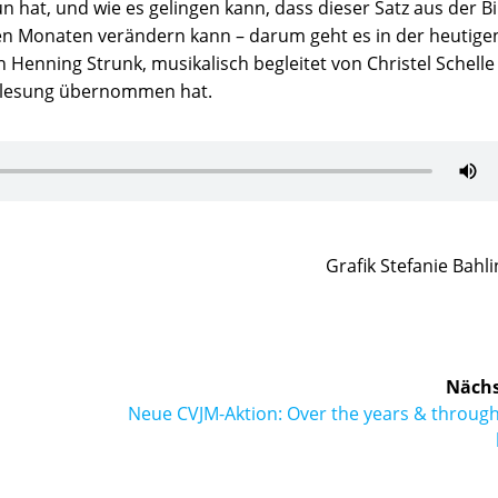
n hat, und wie es gelingen kann, dass dieser Satz aus der Bi
en Monaten verändern kann – darum geht es in der heutige
n Henning Strunk, musikalisch begleitet von Christel Schell
iftlesung übernommen hat.
Grafik Stefanie Bahl
Nächs
Nächster
Neue CVJM-Aktion: Over the years & through
Beitrag: