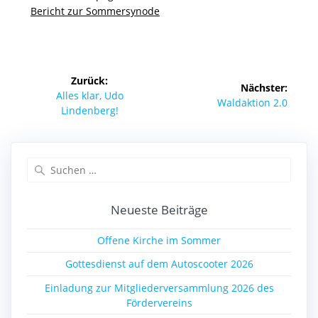
Bericht zur Sommersynode
Beitragsnavigation
Zurück:
Nächster:
Vorheriger
Alles klar, Udo
Nächster
Waldaktion 2.0
Beitrag:
Lindenberg!
Beitrag:
Suchen
nach:
Neueste Beiträge
Offene Kirche im Sommer
Gottesdienst auf dem Autoscooter 2026
Einladung zur Mitgliederversammlung 2026 des
Fördervereins